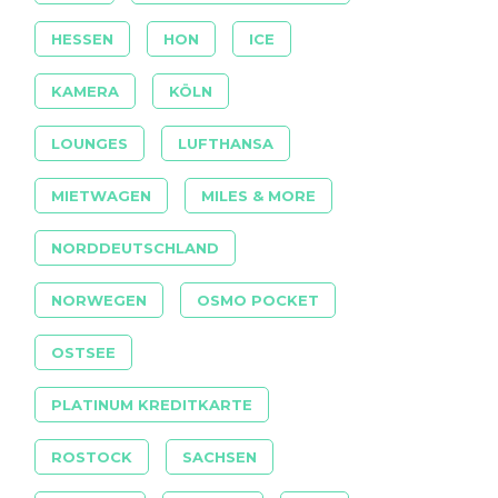
HESSEN
HON
ICE
KAMERA
KÖLN
LOUNGES
LUFTHANSA
MIETWAGEN
MILES & MORE
NORDDEUTSCHLAND
NORWEGEN
OSMO POCKET
OSTSEE
PLATINUM KREDITKARTE
ROSTOCK
SACHSEN