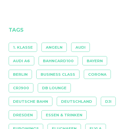
TAGS
1. KLASSE
ANGELN
AUDI
AUDI A6
BAHNCARD100
BAYERN
BERLIN
BUSINESS CLASS
CORONA
CRJ900
DB LOUNGE
DEUTSCHE BAHN
DEUTSCHLAND
DJI
DRESDEN
ESSEN & TRINKEN
EUROWINGS
FLUGHAFEN
FLYLA