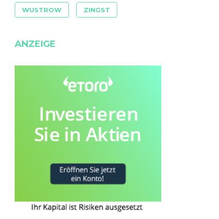
WUSTROW
ZINGST
ANZEIGE